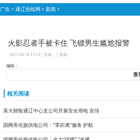
广告
>
通辽热线网
>
新闻
>
火影忍者手被卡住 飞镖男生尴尬报警
2017-04-14 11:13 |
作者：
|
来源：
编辑：
查
相关阅读
英大财险通辽中心支公司开展安全用电 宣传
国网库伦旗供电公司：“零距离”服务 护航
国网库伦旗供电公司：全力“供暖” “冬暖